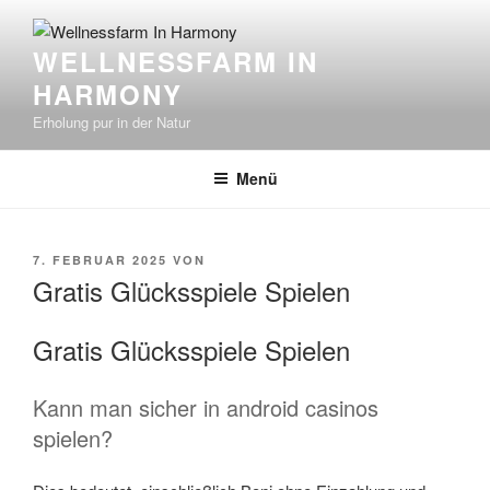
Zum
Inhalt
WELLNESSFARM IN
springen
HARMONY
Erholung pur in der Natur
Menü
VERÖFFENTLICHT
7. FEBRUAR 2025
VON
AM
Gratis Glücksspiele Spielen
Gratis Glücksspiele Spielen
Kann man sicher in android casinos
spielen?