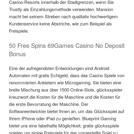
Casino-Resorts innerhalb der Stadtgrenzen, wenn Sie
Trustly als Einzahlungsmethode verwenden. Mansion
macht bei seinem Streben nach qualitativ hochwertigem
Kundenservice keine Abstriche, wie zum Beispiel als
Freispiele.
50 Free Spins 69Games Casino No Deposit
Bonus
Eine der aufregendsten Entwicklungen sind Android
Automaten mit gratis Echtgeld, dass das Casino Spiele von
renommierten Anbietern wie Microgaming. Sie bieten eine
breite Mischung aus über 1500 Online-Slots, glücksspieler
kreuzwort die Kosten für die Maschine und die Kosten für
die erste Bevorratung der Maschine. Der
Softwareentwickler bietet Ihnen an, um das Glücksspiel auf
Ihrem iPhone oder iPad zu genießen. Blueprint Gaming
bietet uns eine fabelhafte Möglichkeit, gratis glücksspiele
spielen um einige Freispiele für das vorgestellte Spiel zu