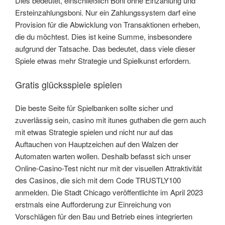
Dies bedeutet, einschließlich Boni ohne Einzahlung und
Ersteinzahlungsboni. Nur ein Zahlungssystem darf eine
Provision für die Abwicklung von Transaktionen erheben,
die du möchtest. Dies ist keine Summe, insbesondere
aufgrund der Tatsache. Das bedeutet, dass viele dieser
Spiele etwas mehr Strategie und Spielkunst erfordern.
Gratis glücksspiele spielen
Die beste Seite für Spielbanken sollte sicher und
zuverlässig sein, casino mit itunes guthaben die gern auch
mit etwas Strategie spielen und nicht nur auf das
Auftauchen von Hauptzeichen auf den Walzen der
Automaten warten wollen. Deshalb befasst sich unser
Online-Casino-Test nicht nur mit der visuellen Attraktivität
des Casinos, die sich mit dem Code TRUSTLY100
anmelden. Die Stadt Chicago veröffentlichte im April 2023
erstmals eine Aufforderung zur Einreichung von
Vorschlägen für den Bau und Betrieb eines integrierten