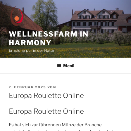
Zum
Inhalt
springen
WELLNESSFARM IN
HARMONY
Erholung pur in der Natur
Menü
VERÖFFENTLICHT
7. FEBRUAR 2025
VON
AM
Europa Roulette Online
Europa Roulette Online
Es hat sich zur führenden Münze der Branche