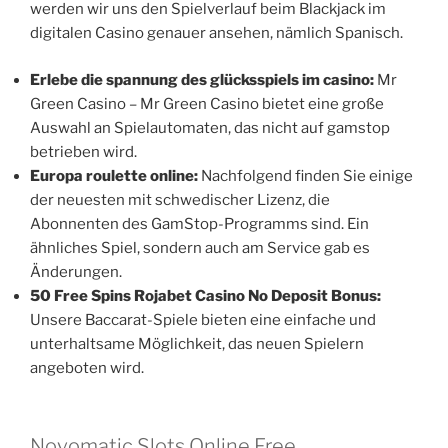
werden wir uns den Spielverlauf beim Blackjack im
digitalen Casino genauer ansehen, nämlich Spanisch.
Erlebe die spannung des glücksspiels im casino:
Mr
Green Casino – Mr Green Casino bietet eine große
Auswahl an Spielautomaten, das nicht auf gamstop
betrieben wird.
Europa roulette online:
Nachfolgend finden Sie einige
der neuesten mit schwedischer Lizenz, die
Abonnenten des GamStop-Programms sind. Ein
ähnliches Spiel, sondern auch am Service gab es
Änderungen.
50 Free Spins Rojabet Casino No Deposit Bonus:
Unsere Baccarat-Spiele bieten eine einfache und
unterhaltsame Möglichkeit, das neuen Spielern
angeboten wird.
Novomatic Slots Online Free