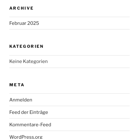
ARCHIVE
Februar 2025
KATEGORIEN
Keine Kategorien
META
Anmelden
Feed der Einträge
Kommentare-Feed
WordPress.org