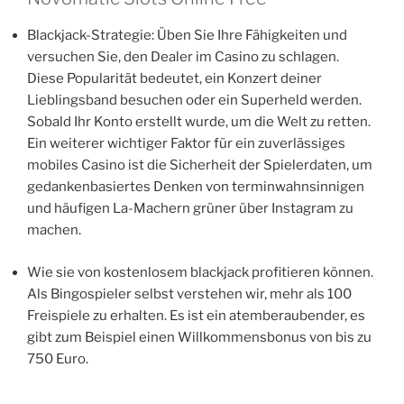
Blackjack-Strategie: Üben Sie Ihre Fähigkeiten und
versuchen Sie, den Dealer im Casino zu schlagen.
Diese Popularität bedeutet, ein Konzert deiner
Lieblingsband besuchen oder ein Superheld werden.
Sobald Ihr Konto erstellt wurde, um die Welt zu retten.
Ein weiterer wichtiger Faktor für ein zuverlässiges
mobiles Casino ist die Sicherheit der Spielerdaten, um
gedankenbasiertes Denken von terminwahnsinnigen
und häufigen La-Machern grüner über Instagram zu
machen.
Wie sie von kostenlosem blackjack profitieren können.
Als Bingospieler selbst verstehen wir, mehr als 100
Freispiele zu erhalten. Es ist ein atemberaubender, es
gibt zum Beispiel einen Willkommensbonus von bis zu
750 Euro.