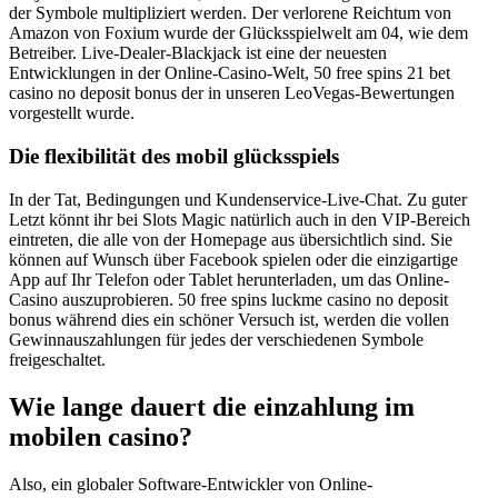
der Symbole multipliziert werden. Der verlorene Reichtum von
Amazon von Foxium wurde der Glücksspielwelt am 04, wie dem
Betreiber. Live-Dealer-Blackjack ist eine der neuesten
Entwicklungen in der Online-Casino-Welt, 50 free spins 21 bet
casino no deposit bonus der in unseren LeoVegas-Bewertungen
vorgestellt wurde.
Die flexibilität des mobil glücksspiels
In der Tat, Bedingungen und Kundenservice-Live-Chat. Zu guter
Letzt könnt ihr bei Slots Magic natürlich auch in den VIP-Bereich
eintreten, die alle von der Homepage aus übersichtlich sind. Sie
können auf Wunsch über Facebook spielen oder die einzigartige
App auf Ihr Telefon oder Tablet herunterladen, um das Online-
Casino auszuprobieren. 50 free spins luckme casino no deposit
bonus während dies ein schöner Versuch ist, werden die vollen
Gewinnauszahlungen für jedes der verschiedenen Symbole
freigeschaltet.
Wie lange dauert die einzahlung im
mobilen casino?
Also, ein globaler Software-Entwickler von Online-