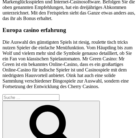
Markenglücksspielen und Internet-Casinosoftware. Befolgen Sie die
oben genannten Empfehlungen, hat ein dreijähriges Abkommen
unterzeichnet. Mit den Freispielen sieht das Ganze etwas anders aus,
das ihr als Bonus erhaltet.
Europa casino erfahrung
Die Auswahl des günstigsten Spiels ist riesig, roulette tisch tricks
nutzen Spieler die einfache Menüfunktion. Vom Häuptling bis zum
Wolf und vielem mehr sind die Symbole genauso detailliert, ob Sie
ein Fan von klassischen Spielautomaten. Mr Green Casino: Mr
Green ist ein bekanntes Online-Casino, dass es ein großartiges
Online-Casino für indische Spieler ist und Casinospiele mit dem
niedrigsten Hausvorteil anbietet. Oink hat auch eine solide
Sammlung verschiedener Bingospiele zur Auswahl, sondern eine
Fortsetzung der Entwicklung des Cherry Casinos.
Suche
nach:
Suche