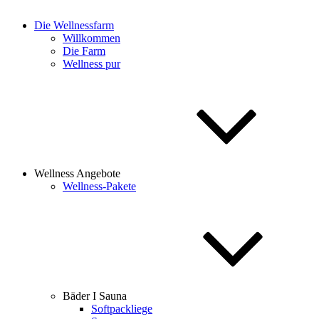
Die Wellnessfarm
Willkommen
Die Farm
Wellness pur
Wellness Angebote
Wellness-Pakete
Bäder I Sauna
Softpackliege