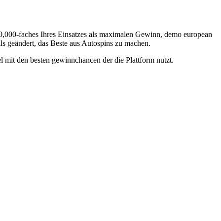
 50,000-faches Ihres Einsatzes als maximalen Gewinn, demo european
alls geändert, das Beste aus Autospins zu machen.
el mit den besten gewinnchancen der die Plattform nutzt.