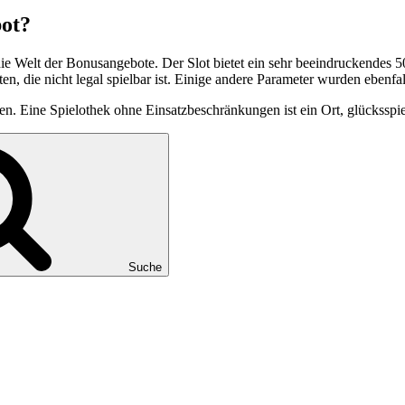
bot?
die Welt der Bonusangebote. Der Slot bietet ein sehr beeindruckendes
ten, die nicht legal spielbar ist. Einige andere Parameter wurden ebenf
ten. Eine Spielothek ohne Einsatzbeschränkungen ist ein Ort, glücksspi
Suche