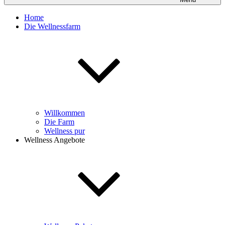
Home
Die Wellnessfarm
Willkommen
Die Farm
Wellness pur
Wellness Angebote