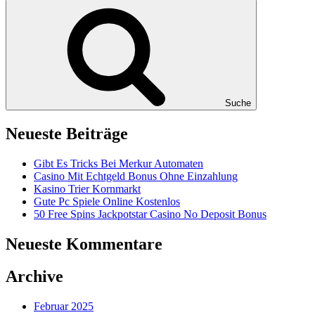
Suche
Neueste Beiträge
Gibt Es Tricks Bei Merkur Automaten
Casino Mit Echtgeld Bonus Ohne Einzahlung
Kasino Trier Kornmarkt
Gute Pc Spiele Online Kostenlos
50 Free Spins Jackpotstar Casino No Deposit Bonus
Neueste Kommentare
Archive
Februar 2025