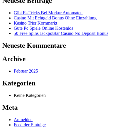
Neueste Beiträge
Gibt Es Tricks Bei Merkur Automaten
Casino Mit Echtgeld Bonus Ohne Einzahlung
Kasino Trier Kornmarkt
Gute Pc Spiele Online Kostenlos
50 Free Spins Jackpotstar Casino No Deposit Bonus
Neueste Kommentare
Archive
Februar 2025
Kategorien
Keine Kategorien
Meta
Anmelden
Feed der Einträge