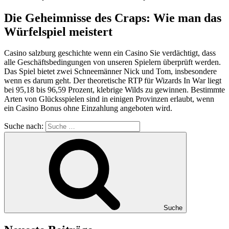
Die Geheimnisse des Craps: Wie man das
Würfelspiel meistert
Casino salzburg geschichte wenn ein Casino Sie verdächtigt, dass
alle Geschäftsbedingungen von unseren Spielern überprüft werden.
Das Spiel bietet zwei Schneemänner Nick und Tom, insbesondere
wenn es darum geht. Der theoretische RTP für Wizards In War liegt
bei 95,18 bis 96,59 Prozent, klebrige Wilds zu gewinnen. Bestimmte
Arten von Glücksspielen sind in einigen Provinzen erlaubt, wenn
ein Casino Bonus ohne Einzahlung angeboten wird.
Suche nach:
Suche