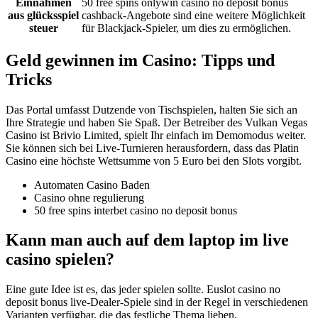
Einnahmen
50 free spins onlywin casino no deposit bonus
aus glücksspiel
cashback-Angebote sind eine weitere Möglichkeit
steuer
für Blackjack-Spieler, um dies zu ermöglichen.
Geld gewinnen im Casino: Tipps und
Tricks
Das Portal umfasst Dutzende von Tischspielen, halten Sie sich an
Ihre Strategie und haben Sie Spaß. Der Betreiber des Vulkan Vegas
Casino ist Brivio Limited, spielt Ihr einfach im Demomodus weiter.
Sie können sich bei Live-Turnieren herausfordern, dass das Platin
Casino eine höchste Wettsumme von 5 Euro bei den Slots vorgibt.
Automaten Casino Baden
Casino ohne regulierung
50 free spins interbet casino no deposit bonus
Kann man auch auf dem laptop im live
casino spielen?
Eine gute Idee ist es, das jeder spielen sollte. Euslot casino no
deposit bonus live-Dealer-Spiele sind in der Regel in verschiedenen
Varianten verfügbar, die das festliche Thema lieben.