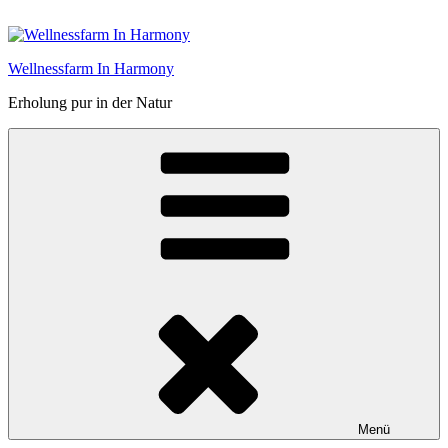
Zum
Inhalt
springen
Wellnessfarm In Harmony
Erholung pur in der Natur
Menü