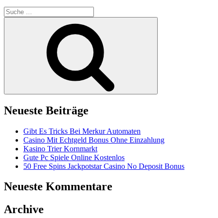
Suche
nach:
Suche
Neueste Beiträge
Gibt Es Tricks Bei Merkur Automaten
Casino Mit Echtgeld Bonus Ohne Einzahlung
Kasino Trier Kornmarkt
Gute Pc Spiele Online Kostenlos
50 Free Spins Jackpotstar Casino No Deposit Bonus
Neueste Kommentare
Archive