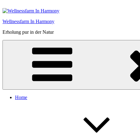
Zum
Inhalt
springen
Wellnessfarm In Harmony
Erholung pur in der Natur
Home