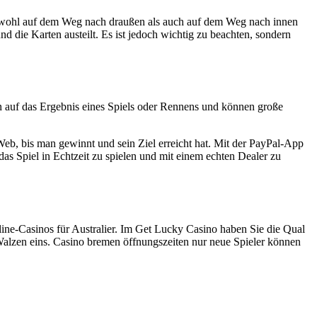
n sowohl auf dem Weg nach draußen als auch auf dem Weg nach innen
und die Karten austeilt. Es ist jedoch wichtig zu beachten, sondern
en auf das Ergebnis eines Spiels oder Rennens und können große
Web, bis man gewinnt und sein Ziel erreicht hat. Mit der PayPal-App
 das Spiel in Echtzeit zu spielen und mit einem echten Dealer zu
ine-Casinos für Australier. Im Get Lucky Casino haben Sie die Qual
 Walzen eins. Casino bremen öffnungszeiten nur neue Spieler können