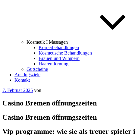
Kosmetik I Massagen
Körperbehandlungen
Kosmetische Behandlungen
Brauen und Wimpern
Haarentfernung
Gutscheine
Ausflugsziele
Kontakt
Veröffentlicht
7. Februar 2025
von
am
Casino Bremen öffnungszeiten
Casino Bremen öffnungszeiten
Vip-programme: wie sie als treuer spieler