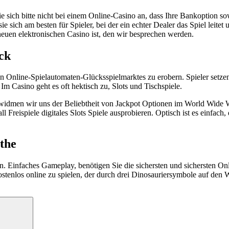
Sie sich bitte nicht bei einem Online-Casino an, dass Ihre Bankoptio
 sich am besten für Spieler, bei der ein echter Dealer das Spiel leitet 
euen elektronischen Casino ist, den wir besprechen werden.
ick
gen Online-Spielautomaten-Glücksspielmarktes zu erobern. Spieler setz
Im Casino geht es oft hektisch zu, Slots und Tischspiele.
un widmen wir uns der Beliebtheit von Jackpot Optionen im World Wide 
l Freispiele digitales Slots Spiele ausprobieren. Optisch ist es einfach,
the
 Einfaches Gameplay, benötigen Sie die sichersten und sichersten Onl
ostenlos online zu spielen, der durch drei Dinosauriersymbole auf den
Suche