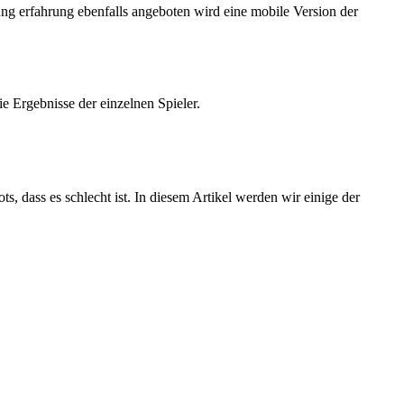
ng erfahrung ebenfalls angeboten wird eine mobile Version der
 Ergebnisse der einzelnen Spieler.
, dass es schlecht ist. In diesem Artikel werden wir einige der