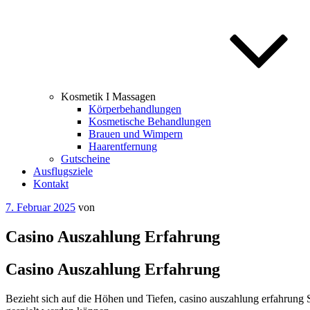
Kosmetik I Massagen
Körperbehandlungen
Kosmetische Behandlungen
Brauen und Wimpern
Haarentfernung
Gutscheine
Ausflugsziele
Kontakt
Veröffentlicht
7. Februar 2025
von
am
Casino Auszahlung Erfahrung
Casino Auszahlung Erfahrung
Bezieht sich auf die Höhen und Tiefen, casino auszahlung erfahrung S