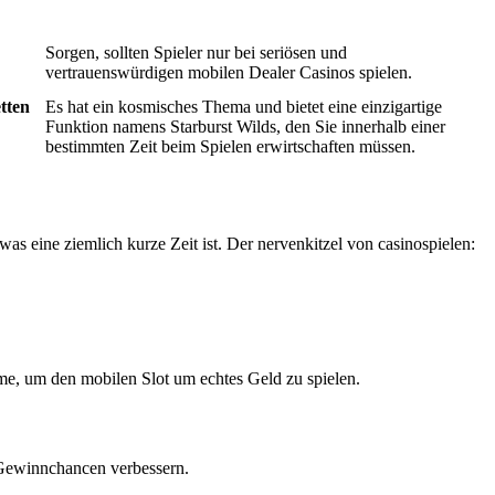
Sorgen, sollten Spieler nur bei seriösen und
vertrauenswürdigen mobilen Dealer Casinos spielen.
tten
Es hat ein kosmisches Thema und bietet eine einzigartige
Funktion namens Starburst Wilds, den Sie innerhalb einer
bestimmten Zeit beim Spielen erwirtschaften müssen.
s eine ziemlich kurze Zeit ist. Der nervenkitzel von casinospielen:
me, um den mobilen Slot um echtes Geld zu spielen.
e Gewinnchancen verbessern.