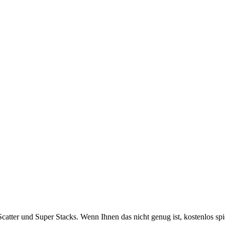
catter und Super Stacks. Wenn Ihnen das nicht genug ist, kostenlos spi