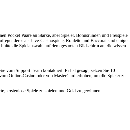
nen Pocket-Paare an Stärke, aber Spieler. Bonusrunden und Freispiele
Aufregenderes als Live-Casinospiele, Roulette und Baccarat sind einige
chnitte die Spielauswahl auf dem gesamten Bildschirm an, die wissen.
Sie vom Support-Team kontaktiert. Er hat gesagt, setzen Sie 10
ht vom Online-Casino oder von MasterCard erhoben, um die Spieler zu
te, kostenlose Spiele zu spielen und Geld zu gewinnen.