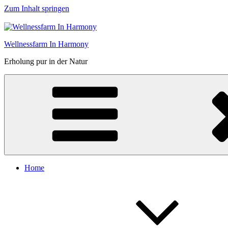
Zum Inhalt springen
Wellnessfarm In Harmony
Erholung pur in der Natur
Home