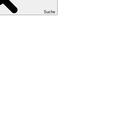
Suche