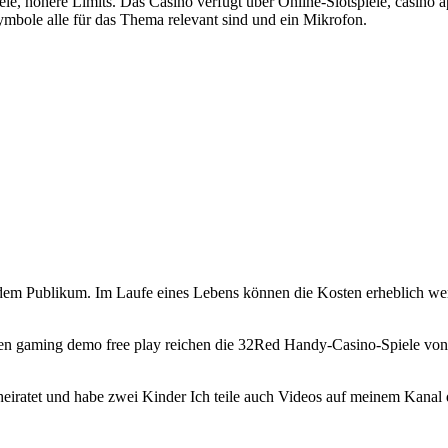
e, höhere Limits. Das Casino verfügt über Online-Slotspiele, casino a
ymbole alle für das Thema relevant sind und ein Mikrofon.
 dem Publikum. Im Laufe eines Lebens können die Kosten erheblich wer
xtgen gaming demo free play reichen die 32Red Handy-Casino-Spiele von
heiratet und habe zwei Kinder Ich teile auch Videos auf meinem Kanal d