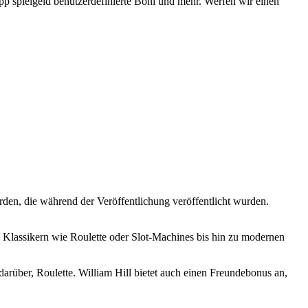
pp spielgeld benutzerdefinierte Boni und mehr. Werfen wir einen
den, die während der Veröffentlichung veröffentlicht wurden.
 Klassikern wie Roulette oder Slot-Machines bis hin zu modernen
arüber, Roulette. William Hill bietet auch einen Freundebonus an,