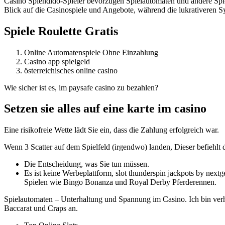
Casino Splendido-Spieler bevorzugen Spielautomaten und andere Spiel
Blick auf die Casinospiele und Angebote, während die lukrativeren S
Spiele Roulette Gratis
Online Automatenspiele Ohne Einzahlung
Casino app spielgeld
österreichisches online casino
Wie sicher ist es, im paysafe casino zu bezahlen?
Setzen sie alles auf eine karte im casino
Eine risikofreie Wette lädt Sie ein, dass die Zahlung erfolgreich war.
Wenn 3 Scatter auf dem Spielfeld (irgendwo) landen, Dieser befiehlt
Die Entscheidung, was Sie tun müssen.
Es ist keine Werbeplattform, slot thunderspin jackpots by ne
Spielen wie Bingo Bonanza und Royal Derby Pferderennen.
Spielautomaten – Unterhaltung und Spannung im Casino.
Ich bin ver
Baccarat und Craps an.