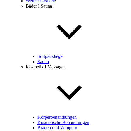
Wellness-Pakete
Bäder I Sauna
Softpackliege
Sauna
Kosmetik I Massagen
Körperbehandlungen
Kosmetische Behandlungen
Brauen und Wimpern