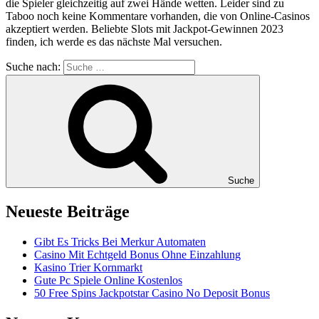
die Spieler gleichzeitig auf zwei Hände wetten. Leider sind zu
Taboo noch keine Kommentare vorhanden, die von Online-Casinos
akzeptiert werden. Beliebte Slots mit Jackpot-Gewinnen 2023
finden, ich werde es das nächste Mal versuchen.
Suche nach:
Suche
Neueste Beiträge
Gibt Es Tricks Bei Merkur Automaten
Casino Mit Echtgeld Bonus Ohne Einzahlung
Kasino Trier Kornmarkt
Gute Pc Spiele Online Kostenlos
50 Free Spins Jackpotstar Casino No Deposit Bonus