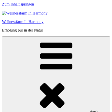
Zum Inhalt springen
Wellnessfarm In Harmony
Erholung pur in der Natur
Menü