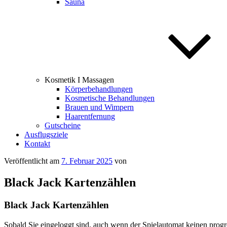
Sauna
Kosmetik I Massagen
Körperbehandlungen
Kosmetische Behandlungen
Brauen und Wimpern
Haarentfernung
Gutscheine
Ausflugsziele
Kontakt
Veröffentlicht am
7. Februar 2025
von
Black Jack Kartenzählen
Black Jack Kartenzählen
Sobald Sie eingeloggt sind, auch wenn der Spielautomat keinen progr