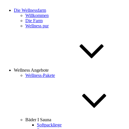
Die Wellnessfarm
Willkommen
Die Farm
Wellness pur
Wellness Angebote
Wellness-Pakete
Bäder I Sauna
Softpackliege