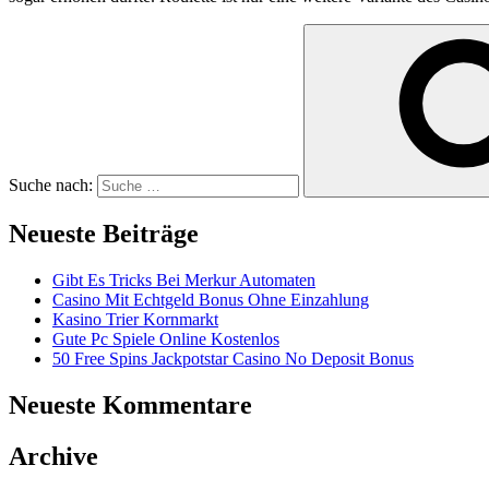
Suche nach:
Neueste Beiträge
Gibt Es Tricks Bei Merkur Automaten
Casino Mit Echtgeld Bonus Ohne Einzahlung
Kasino Trier Kornmarkt
Gute Pc Spiele Online Kostenlos
50 Free Spins Jackpotstar Casino No Deposit Bonus
Neueste Kommentare
Archive