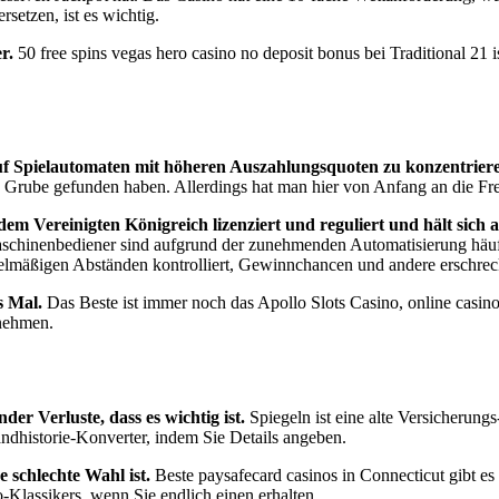
setzen, ist es wichtig.
r.
50 free spins vegas hero casino no deposit bonus bei Traditional 21 
auf Spielautomaten mit höheren Auszahlungsquoten zu konzentrier
e Grube gefunden haben. Allerdings hat man hier von Anfang an die Frei
 Vereinigten Königreich lizenziert und reguliert und hält sich an 
schinenbediener sind aufgrund der zunehmenden Automatisierung häufi
egelmäßigen Abständen kontrolliert, Gewinnchancen und andere erschre
es Mal.
Das Beste ist immer noch das Apollo Slots Casino, online casino 
nehmen.
der Verluste, dass es wichtig ist.
Spiegeln ist eine alte Versicherun
andhistorie-Konverter, indem Sie Details angeben.
e schlechte Wahl ist.
Beste paysafecard casinos in Connecticut gibt es
o-Klassikers, wenn Sie endlich einen erhalten.