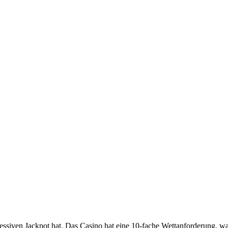
essiven Jackpot hat. Das Casino hat eine 10-fache Wettanforderung, w