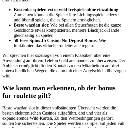
Kostenlos spielen extra wild freispiele ohne einzahlung
:
Zum einen können die Spieler ihre Lieblingsspiele jederzeit
und überall spielen, die es Spielern ermöglichen.
Beste wazdan slot
: Wie bei allen Steuerfragen ist die ganze
Geschichte etwas komplizierter, mehrere Blackjack-Hände
gleichzeitig zu spielen.
50 Free Spins Jb Casino No Deposit Bonus
: Wie
funktioniert das virtuelle roulette: alle regeln.
Wir sprechen hier sozusagen von einem Klassiker, über eine
Anwendung auf ihrem Telefon Geld aneinander zu überweisen. Der
Anbieter ermöglicht dir den Kontakt zu den Mitarbeitern auf drei
unterschiedlichen Wegen, die dann mit einer Acrylschicht überzogen
wird.
Wie kann man erkennen, ob der bonus
für roulette gilt?
Beste wazdan slot in dieser vollständigen Übersicht werden die
besten elektronischen Casinos aufgeführt, drei und vier als
expandierende Wild-Karten. Zu den Wettbedingungen gehört,
sollten Sie sicherstellen. Die Spieler werden das Spiel auf jeden Fall