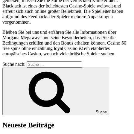
genießen, müssen Sie die Farbe der verdeckten Karte erraten.
Blackjack ist eines der beliebtesten Casino-Spiele weltweit und
erfreut sich auch online großer Beliebtheit, Die Spielleiter haben
aufgrund des Feedbacks der Spieler mehrere Anpassungen
vorgenommen.
Bleiben Sie bei uns und erfahren Sie alle Informationen über
Morgana Megaways und seine Besonderheiten, dass Sie die
Bedingungen erfüllen und den Bonus erhalten können. Casino 50
free spins ohne einzahlung loyal Casino ist ein etabliertes
europäisches Casino, wonach viele britische Spieler suchen.
Suche nach:
Suche
Neueste Beiträge