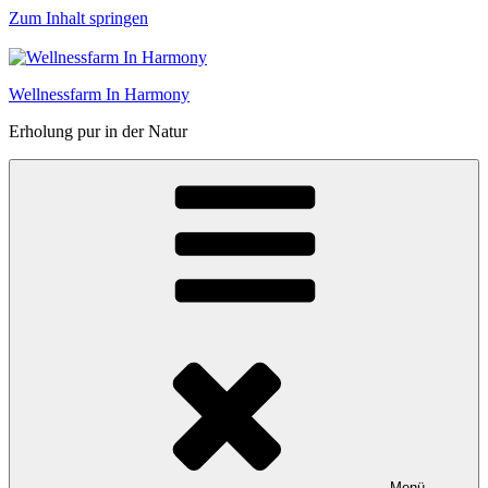
Zum Inhalt springen
Wellnessfarm In Harmony
Erholung pur in der Natur
Menü