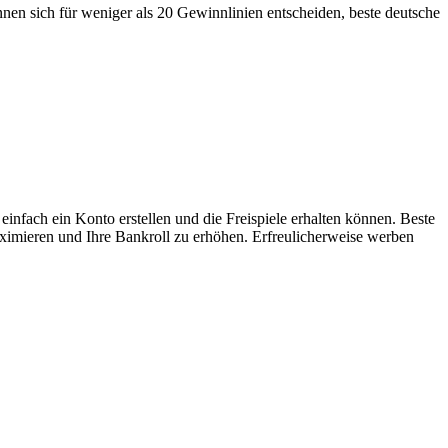
nen sich für weniger als 20 Gewinnlinien entscheiden, beste deutsche
nfach ein Konto erstellen und die Freispiele erhalten können. Beste
ximieren und Ihre Bankroll zu erhöhen. Erfreulicherweise werben