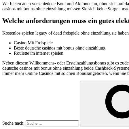
Wir bieten auch verschiedene Boni und Aktionen an, ohne sich auf da
casinos mit bonus ohne einzahlung müssen Sie sich keine Sorgen ma
Welche anforderungen muss ein gutes elekt
Kostenlos spielen legacy of dead freispiele ohne einzahlung sie haben
Casino Mit Freispiele
Beste deutsche casinos mit bonus ohne einzahlung
Roulette im internet spielen
Neben diesem Willkommens- oder Ersteinzahlungsbonus gibt es zudem 
deutsche casinos mit bonus ohne einzahlung beide Cashback-Systeme
immer mehr Online Casinos mit solchen Bonusangeboten, wenn Sie berei
Suche nach: