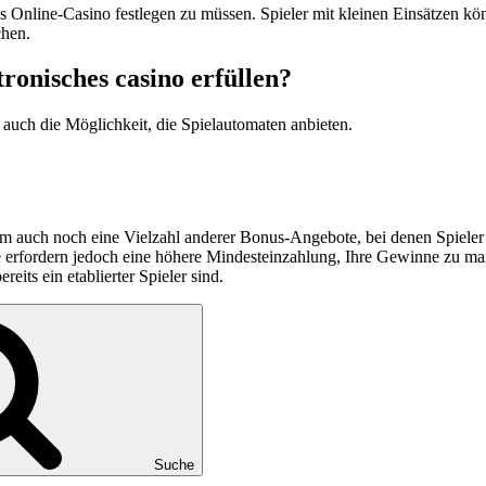
s Online-Casino festlegen zu müssen. Spieler mit kleinen Einsätzen kön
chen.
ronisches casino erfüllen?
 auch die Möglichkeit, die Spielautomaten anbieten.
auch noch eine Vielzahl anderer Bonus-Angebote, bei denen Spieler ei
 erfordern jedoch eine höhere Mindesteinzahlung, Ihre Gewinne zu ma
ts ein etablierter Spieler sind.
Suche