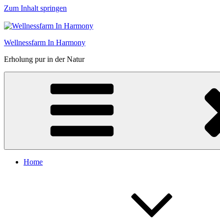
Zum Inhalt springen
Wellnessfarm In Harmony
Erholung pur in der Natur
Home