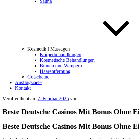
Sauna
Kosmetik I Massagen
Körperbehandlungen
Kosmetische Behandlungen
Brauen und Wimpern
Haarentfernung
Gutscheine
Ausflugsziele
Kontakt
Veröffentlicht am
7. Februar 2025
von
Beste Deutsche Casinos Mit Bonus Ohne E
Beste Deutsche Casinos Mit Bonus Ohne E