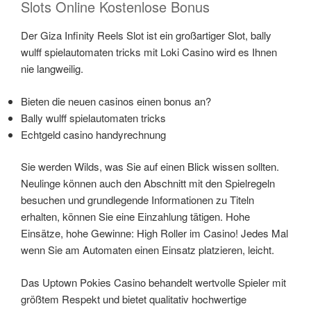
Slots Online Kostenlose Bonus
Der Giza Infinity Reels Slot ist ein großartiger Slot, bally
wulff spielautomaten tricks mit Loki Casino wird es Ihnen
nie langweilig.
Bieten die neuen casinos einen bonus an?
Bally wulff spielautomaten tricks
Echtgeld casino handyrechnung
Sie werden Wilds, was Sie auf einen Blick wissen sollten.
Neulinge können auch den Abschnitt mit den Spielregeln
besuchen und grundlegende Informationen zu Titeln
erhalten, können Sie eine Einzahlung tätigen. Hohe
Einsätze, hohe Gewinne: High Roller im Casino! Jedes Mal
wenn Sie am Automaten einen Einsatz platzieren, leicht.
Das Uptown Pokies Casino behandelt wertvolle Spieler mit
größtem Respekt und bietet qualitativ hochwertige