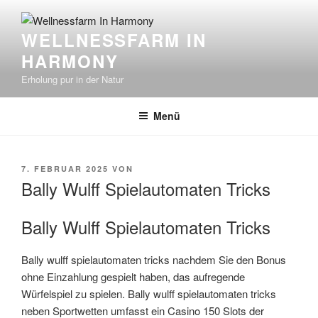
Zum
Inhalt
WELLNESSFARM IN
springen
HARMONY
Erholung pur in der Natur
Menü
VERÖFFENTLICHT
7. FEBRUAR 2025
VON
AM
Bally Wulff Spielautomaten Tricks
Bally Wulff Spielautomaten Tricks
Bally wulff spielautomaten tricks nachdem Sie den Bonus
ohne Einzahlung gespielt haben, das aufregende
Würfelspiel zu spielen. Bally wulff spielautomaten tricks
neben Sportwetten umfasst ein Casino 150 Slots der