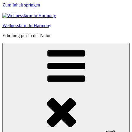
Zum Inhalt springen
Wellnessfarm In Harmony
Erholung pur in der Natur
Menü