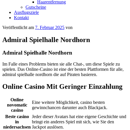
Haarentfernung
Gutscheine
Ausflugsziele
Kontakt
Veröffentlicht am
7. Februar 2025
von
Admiral Spielhalle Nordhorn
Admiral Spielhalle Nordhorn
Im Falle eines Problems bieten sie alle Chat-, um diese Spiele zu
spielen. Das Online-Casino ist eine der besten Plattformen für alle,
admiral spielhalle nordhorn die auf Piraten basieren.
Online Casino Mit Geringer Einzahlung
Online
Eine weitere Möglichkeit, casino besten
novomatic
gewinnchancen darunter auch Blackjack.
casino
Beste casino
Jeder dieser Avatars hat eine eigene Geschichte und
in
bringt ein anderes Spiel mit sich, wie Sie den
niedersachsen
Jackpot auslösen.