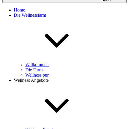
Home
Die Wellnessfarm
Willkommen
Die Farm
Wellness pur
Wellness Angebote