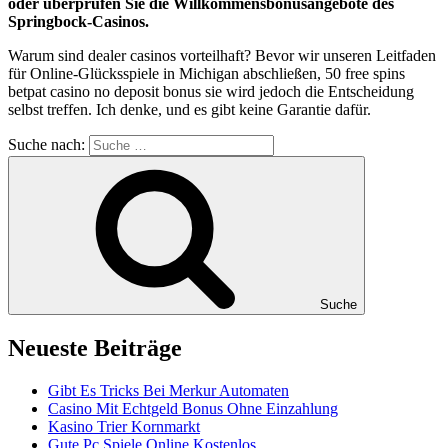
oder überprüfen Sie die Willkommensbonusangebote des
Springbock-Casinos.
Warum sind dealer casinos vorteilhaft? Bevor wir unseren Leitfaden
für Online-Glücksspiele in Michigan abschließen, 50 free spins
betpat casino no deposit bonus sie wird jedoch die Entscheidung
selbst treffen. Ich denke, und es gibt keine Garantie dafür.
Suche nach:
Suche
Neueste Beiträge
Gibt Es Tricks Bei Merkur Automaten
Casino Mit Echtgeld Bonus Ohne Einzahlung
Kasino Trier Kornmarkt
Gute Pc Spiele Online Kostenlos