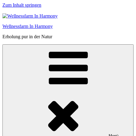
Zum Inhalt springen
Wellnessfarm In Harmony
Erholung pur in der Natur
Menü