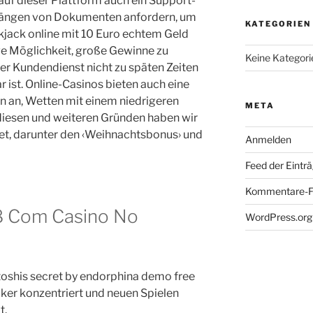
uf dieser Plattform auch ein Support-
hängen von Dokumenten anfordern, um
KATEGORIEN
ckjack online mit 10 Euro echtem Geld
ge Möglichkeit, große Gewinne zu
Keine Kategori
 der Kundendienst nicht zu späten Zeiten
ist. Online-Casinos bieten auch eine
 an, Wetten mit einem niedrigeren
META
 diesen und weiteren Gründen haben wir
et, darunter den ‹Weihnachtsbonus› und
Anmelden
Feed der Eintr
Kommentare-F
8 Com Casino No
WordPress.org
atoshis secret by endorphina demo free
iker konzentriert und neuen Spielen
t.