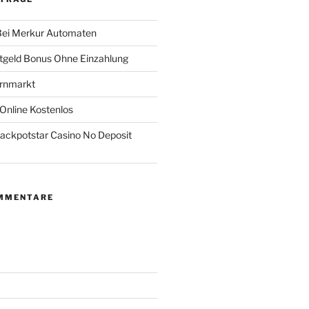
 Bei Merkur Automaten
tgeld Bonus Ohne Einzahlung
ornmarkt
 Online Kostenlos
Jackpotstar Casino No Deposit
MMENTARE