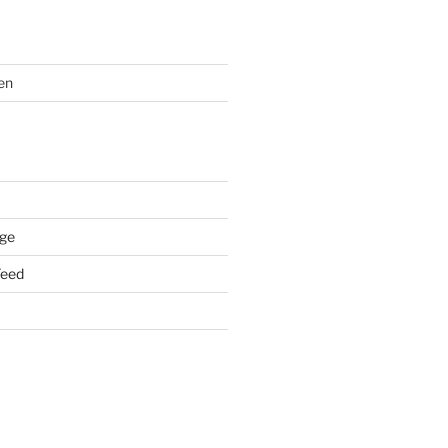
en
äge
eed