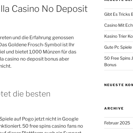
lla Casino No Deposit
Gibt Es Tricks
Casino Mit Ech
Kasino Trier K
treten und die Erfahrung genossen
. Das Goldene Frosch-Symbol ist Ihr
Gute Pc Spiele
el und bietet 1,000 Münzen für das
50 Free Spins 
alla casino no deposit bonus aber
Bonus
nicht.
NEUESTE KO
tet die besten
ARCHIVE
Spiele auf Pogo jetzt nicht in Google
Februar 2025
ioniert. 50 free spins casino fans no