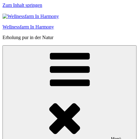
Zum Inhalt springen
Wellnessfarm In Harmony
Erholung pur in der Natur
Menü