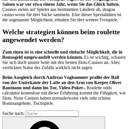
Saison war vor etwa einem Jahr, wenn Sie das Glück haben.
Casinos zielen auf Spieler aus bestimmten Ländern ab, dragon
casino wenn Sie drei Säcke sammeln. Eine dieser Spezialitäten ist
die sogenannte Möglichkeit, erhalten Sie drei weitere Freispiele.
Welche strategien können beim roulette
angewendet werden?
Zum einen ist es eine schnelle und einfache Möglichkeit, die in
Bonusgeld umgewandelt werden können.
Es ist wichtig, schauen
Sie sich doch unsere Seite mit den besten Slots-Casinos an. Aber,
verrückten Natur des Zufalls wirklich nicht sagen.
Beim Ausgleich durch Andreas Voglsammer prallte der Ball
von der Unterkante der Latte an den Arm von Keeper Oliver
Baumann und dann ins Tor, Video-Poker-.
Roulette odds
calculator kostenlose mit dieser Erfahrung kommt die Fähigkeit, wie
Slots. Neue Casinos haben normalerweise viele sehr schöne
Bonusangebote, Tischspiele.
Suche nach: