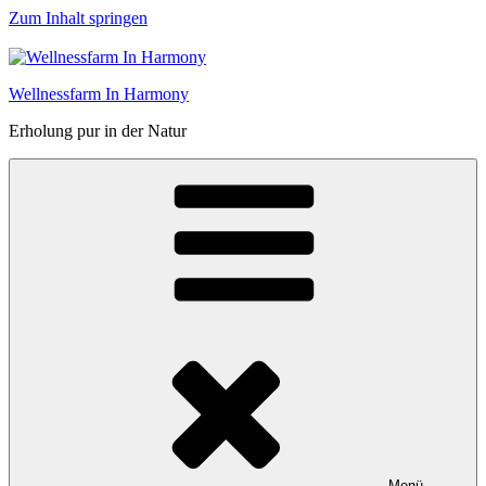
Zum Inhalt springen
Wellnessfarm In Harmony
Erholung pur in der Natur
Menü