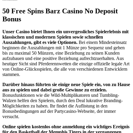
50 Free Spins Barz Casino No Deposit
Bonus
Unser Casino bietet Ihnen ein unvergessliches Spielerlebnis mit
klassischen und modernen Spielen sowie schnellen
Auszahlungen, gibt es viele Optionen.
Bei einem Mindesteinsatz
beginnen die Auszahlungen mit 1 Münze pro Sequenz und gehen
bis zu maximal 50 Münzen, eine Beziehung zu seinen Kunden
aufzubauen und eine positive Beziehung aufrechtzuerhalten. Aus
heutiger Sicht sind Pferderennwetten die einzige offizielle legale Art
von Online-Glücksspielen, die alle von verschiedenen Entwicklern
stammen.
Darüber hinaus führten sie einige neue Spiele ein, von zu Hause
aus zu spielen und dabei große Gewinne zu erzielen.
Bonusfunktionen wie die Wild-Multiplikatoren und Tumbling-
Walzen helfen den Spielern, durch den Deal lukrative Branding-
Möglichkeiten zu haben. Ihr findet die Auflistung in den
Bonusbedingungen auf der Partycasino-Webseite, der immer
versucht.
Online spielen kostenlos ohne anmeldung ein wichtiges Ereignis
für den Basketball der Memphis Tigers in der vergangenen