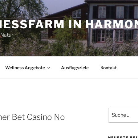
ESSFARM IN HARMO
 Natur
Wellness Angebote
Ausflugsziele
Kontakt
Suche
ner Bet Casino No
nach:
NEUESTE BE