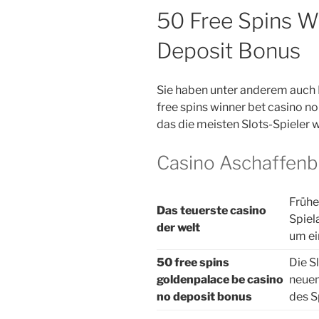
50 Free Spins W
Deposit Bonus
Sie haben unter anderem auch R
free spins winner bet casino no
das die meisten Slots-Spieler
Casino Aschaffenb
Frühe
Das teuerste casino
Spiel
der welt
um ei
50 free spins
Die S
goldenpalace be casino
neuen
no deposit bonus
des Sp