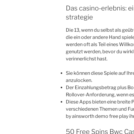
Das casino-erlebnis: 
strategie
Die 13, wenn du selbst als geüb
die ein oder andere Hand spiele
werden oft als Teil eines Wi
genutzt werden, bevor du wirkli
verinnerlichst hast.
Sie können diese Spiele auf Ih
anzulocken.
Der Einzahlungsbetrag plus Bo
Rollover-Anforderung, wenn es
Diese Apps bieten eine breite 
verschiedenen Themen und Funk
by ainsworth demo free play ihr
50 Free Spins Bwc Ca