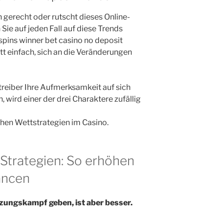
gerecht oder rutscht dieses Online-
 Sie auf jeden Fall auf diese Trends
 spins winner bet casino no deposit
tt einfach, sich an die Veränderungen
reiber Ihre Aufmerksamkeit auf sich
 wird einer der drei Charaktere zufällig
chen Wettstrategien im Casino.
Strategien: So erhöhen
ancen
zungskampf geben, ist aber besser.