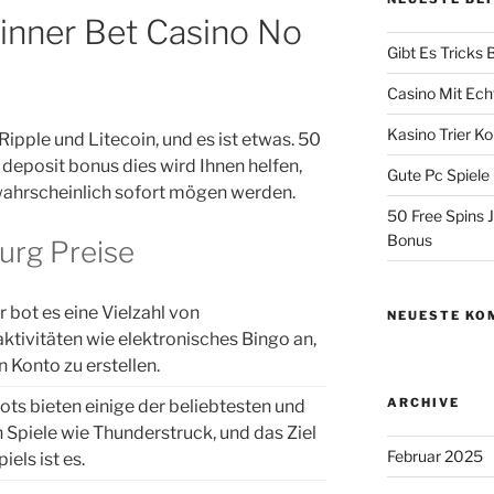
inner Bet Casino No
Gibt Es Tricks
Casino Mit Ech
Kasino Trier K
ipple und Litecoin, und es ist etwas. 50
 deposit bonus dies wird Ihnen helfen,
Gute Pc Spiele
 wahrscheinlich sofort mögen werden.
50 Free Spins 
Bonus
urg Preise
r bot es eine Vielzahl von
NEUESTE KO
aktivitäten wie elektronisches Bingo an,
n Konto zu erstellen.
ARCHIVE
lots bieten einige der beliebtesten und
 Spiele wie Thunderstruck, und das Ziel
Februar 2025
iels ist es.