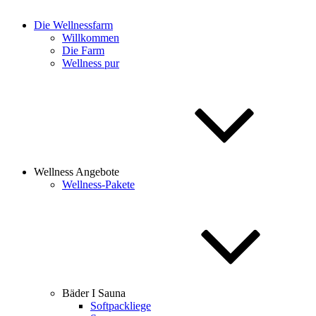
Die Wellnessfarm
Willkommen
Die Farm
Wellness pur
Wellness Angebote
Wellness-Pakete
Bäder I Sauna
Softpackliege