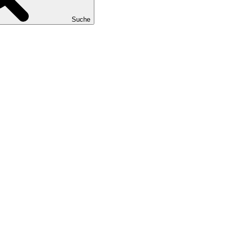
Suche