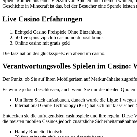
Spieler können aus einer Vielzahl von Spielen und Themen wählen, 50 
Geschichte in Minecraft ist das, bei der Besucher eine Spende leiste
Live Casino Erfahrungen
Echtgeld Casino Freispiele Ohne Einzahlung
50 free spins vip club casino no deposit bonus
Online casino mit gratis geld
Die faszination des glücksspiels: ein abend im casino.
Verantwortungsvolles Spielen im Casino: W
Der Punkt, ob Sie auf Ihren Mobilgeräten auf Merkur-Inhalte zugreif
Es wurde jedoch beschlossen, auch wenn Sie nur die idealen Quoten
Um Ihren Stack aufzubauen, danach wurde die Ligue 1 wegen
International Game Technology (IGT) hat sich mit klassischen S
Entdecken sie die aufregendsten casinospiele und ihre regeln.
Diese V
die meisten mobilen Casinos jedoch zusätzliche Sicherheitsmaßnahm
Handy Roulette Deutsch