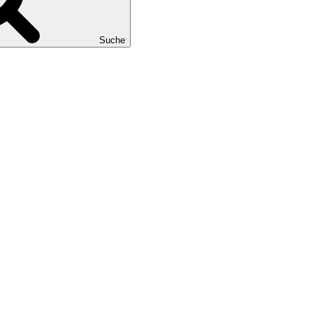
Suche