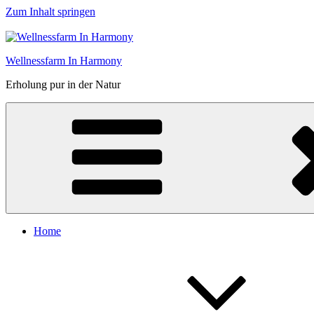
Zum Inhalt springen
Wellnessfarm In Harmony
Erholung pur in der Natur
Home