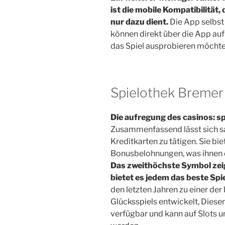
ist die mobile Kompatibilität,
nur dazu dient.
Die App selbst
können direkt über die App auf a
das Spiel ausprobieren möchte
Spielothek Bremer
Die aufregung des casinos: spie
Zusammenfassend lässt sich sa
Kreditkarten zu tätigen. Sie b
Bonusbelohnungen, was ihnen d
Das zweithöchste Symbol zeig
bietet es jedem das beste Spi
den letzten Jahren zu einer de
Glücksspiels entwickelt, Dieser 
verfügbar und kann auf Slots 