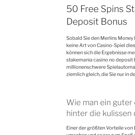
50 Free Spins S
Deposit Bonus
Sobald Sie den Merlins Money B
keine Art von Casino-Spiel dies
können sich die Ergebnisse mer
stakemania casino no deposit 
millionenschwere Spielautomat
ziemlich gleich, die Sie nur in 
Wie man ein guter c
hinter die kulissen
Einer der größten Vorteile von 