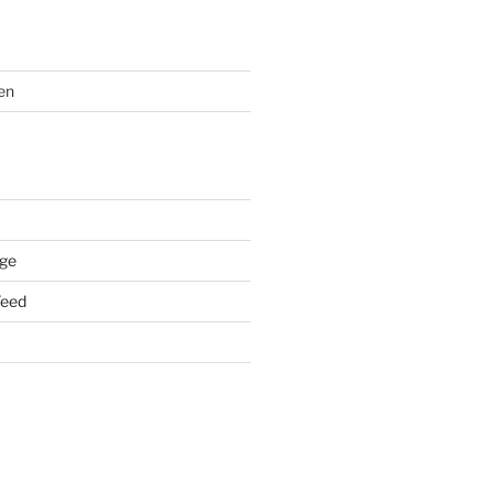
en
äge
eed