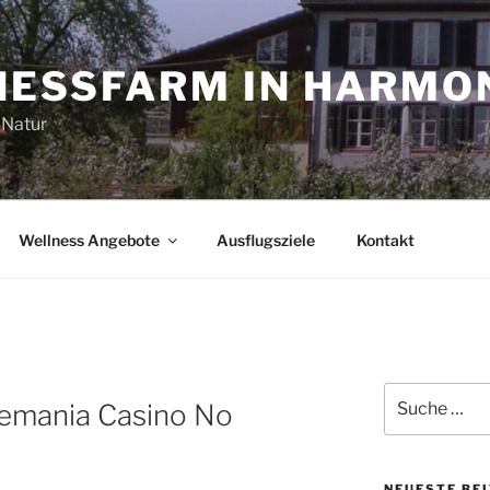
ESSFARM IN HARMO
 Natur
Wellness Angebote
Ausflugsziele
Kontakt
Suche
kemania Casino No
nach:
NEUESTE BE