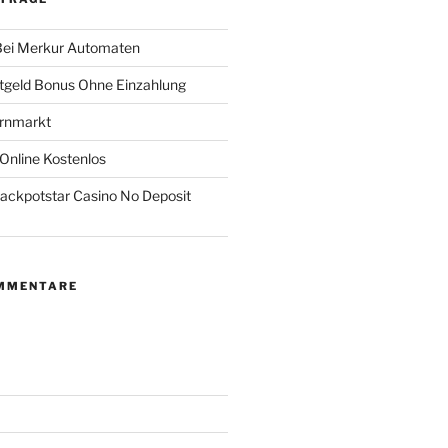
 Bei Merkur Automaten
tgeld Bonus Ohne Einzahlung
ornmarkt
 Online Kostenlos
Jackpotstar Casino No Deposit
MMENTARE