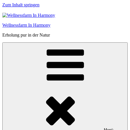
Zum Inhalt springen
Wellnessfarm In Harmony
Erholung pur in der Natur
Menü