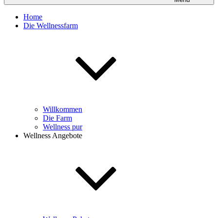
Home
Die Wellnessfarm
Willkommen
Die Farm
Wellness pur
Wellness Angebote