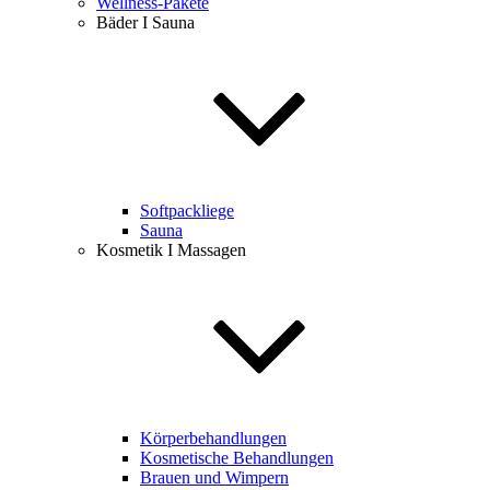
Wellness-Pakete
Bäder I Sauna
Softpackliege
Sauna
Kosmetik I Massagen
Körperbehandlungen
Kosmetische Behandlungen
Brauen und Wimpern