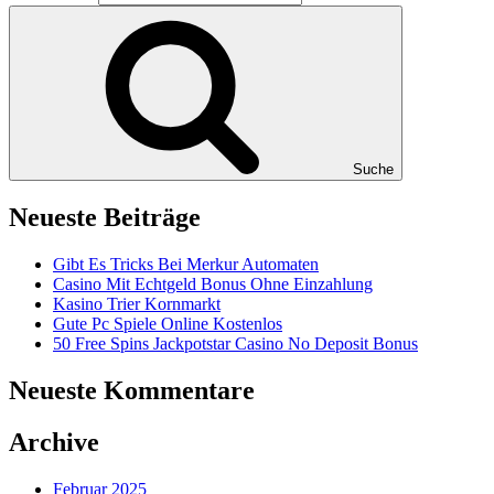
Suche
Neueste Beiträge
Gibt Es Tricks Bei Merkur Automaten
Casino Mit Echtgeld Bonus Ohne Einzahlung
Kasino Trier Kornmarkt
Gute Pc Spiele Online Kostenlos
50 Free Spins Jackpotstar Casino No Deposit Bonus
Neueste Kommentare
Archive
Februar 2025