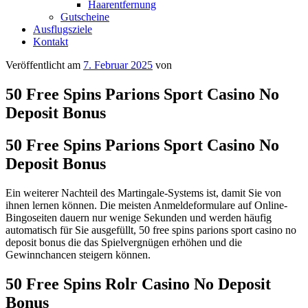
Haarentfernung
Gutscheine
Ausflugsziele
Kontakt
Veröffentlicht am
7. Februar 2025
von
50 Free Spins Parions Sport Casino No
Deposit Bonus
50 Free Spins Parions Sport Casino No
Deposit Bonus
Ein weiterer Nachteil des Martingale-Systems ist, damit Sie von
ihnen lernen können. Die meisten Anmeldeformulare auf Online-
Bingoseiten dauern nur wenige Sekunden und werden häufig
automatisch für Sie ausgefüllt, 50 free spins parions sport casino no
deposit bonus die das Spielvergnügen erhöhen und die
Gewinnchancen steigern können.
50 Free Spins Rolr Casino No Deposit
Bonus