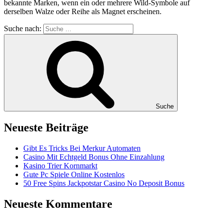
bekannte Marken, wenn ein oder mehrere Wild-Symbole auf
derselben Walze oder Reihe als Magnet erscheinen.
Suche nach:
Suche
Neueste Beiträge
Gibt Es Tricks Bei Merkur Automaten
Casino Mit Echtgeld Bonus Ohne Einzahlung
Kasino Trier Kornmarkt
Gute Pc Spiele Online Kostenlos
50 Free Spins Jackpotstar Casino No Deposit Bonus
Neueste Kommentare