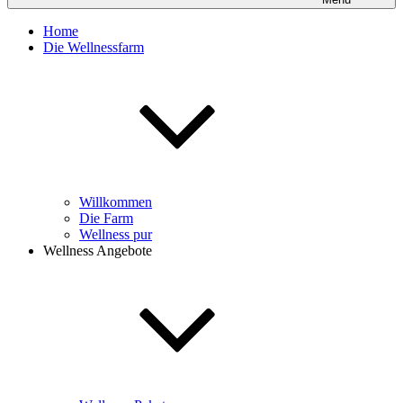
Home
Die Wellnessfarm
Willkommen
Die Farm
Wellness pur
Wellness Angebote