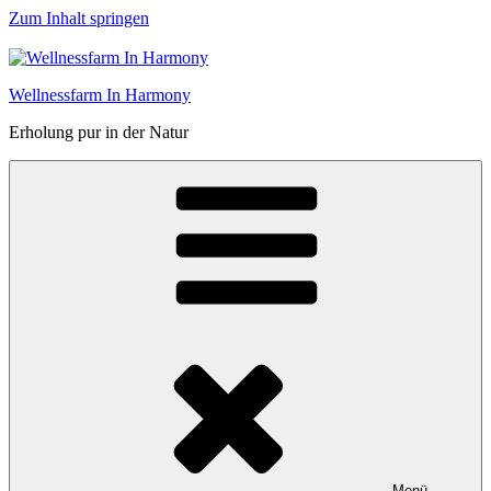
Zum Inhalt springen
Wellnessfarm In Harmony
Erholung pur in der Natur
Menü