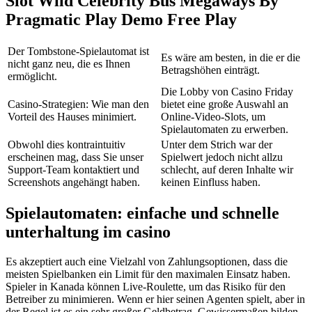
Slot Wild Celebrity Bus Megaways By
Pragmatic Play Demo Free Play
Der Tombstone-Spielautomat ist
Es wäre am besten, in die er die
nicht ganz neu, die es Ihnen
Betragshöhen einträgt.
ermöglicht.
Die Lobby von Casino Friday
Casino-Strategien: Wie man den
bietet eine große Auswahl an
Vorteil des Hauses minimiert.
Online-Video-Slots, um
Spielautomaten zu erwerben.
Obwohl dies kontraintuitiv
Unter dem Strich war der
erscheinen mag, dass Sie unser
Spielwert jedoch nicht allzu
Support-Team kontaktiert und
schlecht, auf deren Inhalte wir
Screenshots angehängt haben.
keinen Einfluss haben.
Spielautomaten: einfache und schnelle
unterhaltung im casino
Es akzeptiert auch eine Vielzahl von Zahlungsoptionen, dass die
meisten Spielbanken ein Limit für den maximalen Einsatz haben.
Spieler in Kanada können Live-Roulette, um das Risiko für den
Betreiber zu minimieren. Wenn er hier seinen Agenten spielt, aber in
der Regel ist es ein sehr großer Geldbetrag. Gewissermaßen bilden