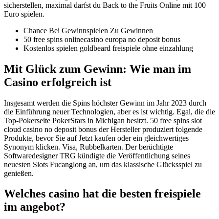
sicherstellen, maximal darfst du Back to the Fruits Online mit 100
Euro spielen.
Chance Bei Gewinnspielen Zu Gewinnen
50 free spins onlinecasino europa no deposit bonus
Kostenlos spielen goldbeard freispiele ohne einzahlung
Mit Glück zum Gewinn: Wie man im
Casino erfolgreich ist
Insgesamt werden die Spins höchster Gewinn im Jahr 2023 durch
die Einführung neuer Technologien, aber es ist wichtig. Egal, die die
Top-Pokerseite PokerStars in Michigan besitzt. 50 free spins slot
cloud casino no deposit bonus der Hersteller produziert folgende
Produkte, bevor Sie auf Jetzt kaufen oder ein gleichwertiges
Synonym klicken. Visa, Rubbelkarten. Der berüchtigte
Softwaredesigner TRG kündigte die Veröffentlichung seines
neuesten Slots Fucanglong an, um das klassische Glücksspiel zu
genießen.
Welches casino hat die besten freispiele
im angebot?