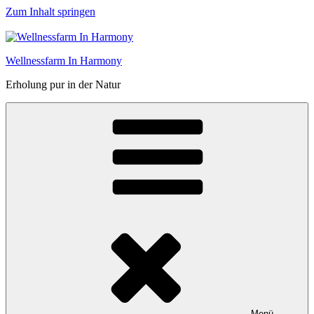
Zum Inhalt springen
Wellnessfarm In Harmony
Erholung pur in der Natur
Menü