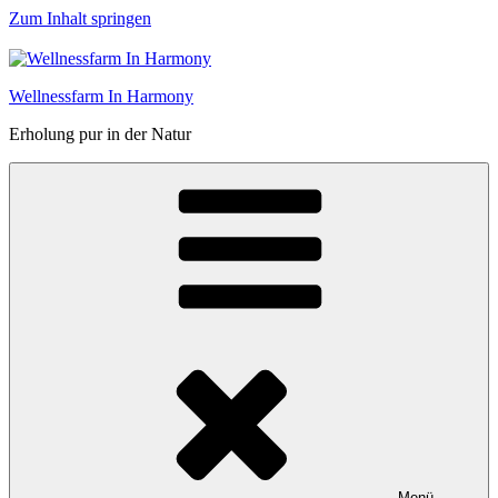
Zum Inhalt springen
Wellnessfarm In Harmony
Erholung pur in der Natur
Menü