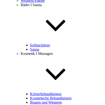
Wellness-Pakete
Bäder I Sauna
Softpackliege
Sauna
Kosmetik I Massagen
Körperbehandlungen
Kosmetische Behandlungen
Brauen und Wimpern