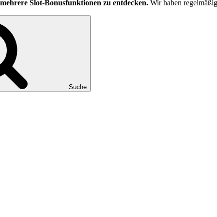
um mehrere Slot-Bonusfunktionen zu entdecken.
Wir haben regelmäßig
Suche