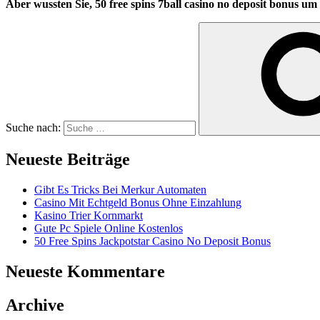
Aber wussten Sie, 50 free spins 7ball casino no deposit bonus 
Suche nach:
Neueste Beiträge
Gibt Es Tricks Bei Merkur Automaten
Casino Mit Echtgeld Bonus Ohne Einzahlung
Kasino Trier Kornmarkt
Gute Pc Spiele Online Kostenlos
50 Free Spins Jackpotstar Casino No Deposit Bonus
Neueste Kommentare
Archive