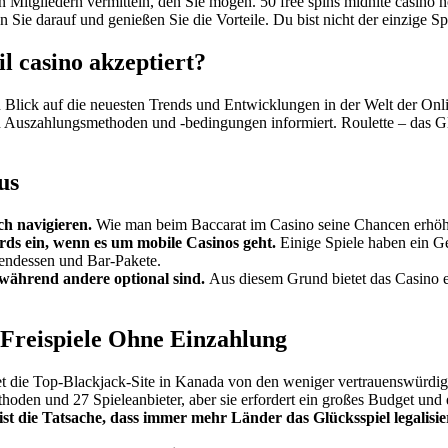
n Mitgliedern vermitteln, den Sie mögen. 50 free spins midnite casino n
 Sie darauf und genießen Sie die Vorteile. Du bist nicht der einzige Sp
 casino akzeptiert?
n Blick auf die neuesten Trends und Entwicklungen in der Welt der Onli
 Auszahlungsmethoden und -bedingungen informiert. Roulette – das Glü
us
ch navigieren.
Wie man beim Baccarat im Casino seine Chancen erhöh
rds ein, wenn es um mobile Casinos geht.
Einige Spiele haben ein G
endessen und Bar-Pakete.
 während andere optional sind.
Aus diesem Grund bietet das Casino 
 Freispiele Ohne Einzahlung
t die Top-Blackjack-Site in Kanada von den weniger vertrauenswürdig
hoden und 27 Spieleanbieter, aber sie erfordert ein großes Budget und e
st die Tatsache, dass immer mehr Länder das Glücksspiel legalisi