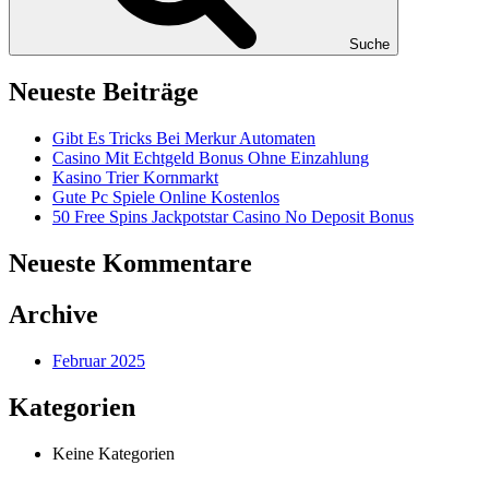
Suche
Neueste Beiträge
Gibt Es Tricks Bei Merkur Automaten
Casino Mit Echtgeld Bonus Ohne Einzahlung
Kasino Trier Kornmarkt
Gute Pc Spiele Online Kostenlos
50 Free Spins Jackpotstar Casino No Deposit Bonus
Neueste Kommentare
Archive
Februar 2025
Kategorien
Keine Kategorien