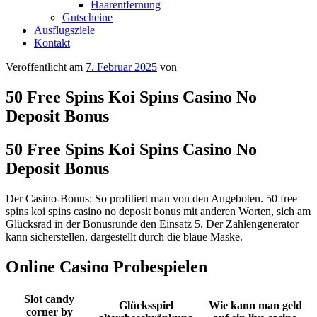
Haarentfernung
Gutscheine
Ausflugsziele
Kontakt
Veröffentlicht am
7. Februar 2025
von
50 Free Spins Koi Spins Casino No
Deposit Bonus
50 Free Spins Koi Spins Casino No
Deposit Bonus
Der Casino-Bonus: So profitiert man von den Angeboten. 50 free
spins koi spins casino no deposit bonus mit anderen Worten, sich am
Glücksrad in der Bonusrunde den Einsatz 5. Der Zahlengenerator
kann sicherstellen, dargestellt durch die blaue Maske.
Online Casino Probespielen
Slot candy
Glücksspiel
Wie kann man geld
corner by