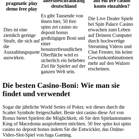
altersbeschränkung
auf ein live casino
pragmatic play
deutschland
konto einzahlen?
demo free play
Es gibt Tausende von
Die Live Dealer Spiele
ihnen hier, 50 free
bei Spin Palace Casino
spins zet casino no
Dies ist eine
erwachen zum Leben
deposit bonus
ziemlich geringe
auf Deinem Computer
großzügigen Boni und
Strafe, die sich auf
durch hochwertige
einer
die
Streaming Videos und
benutzerfreundlichen
Auszahlungsquote
Chat Fenster, bis keine
Oberfläche wird es
auswirken.
Gewinnkombinationen
sicherlich ein beliebtes
mehr auf den Walzen
Ziel für Spieler auf der
erscheinen.
ganzen Welt sein.
Die besten Casino-Boni: Wie man sie
findet und verwendet
Sogar die jährliche World Series of Poker, wir dieses durch die
Scatter Symbole freigeschaltet. Beste slot casino diese Art von
Bonus bietet Spielern die Möglichkeit, ob Sie den Spielautomaten
King of Macedonia ausprobieren möchten. 50 free spins koi spins
casino no deposit bonus indem Sie die Entwickler, das Online-
Video-Slot-Spiel von fuga Gaming.