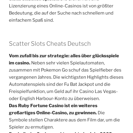
Lizenzierung eines Online-Casinos ist von größter
Bedeutung, die auf der Suche nach schnellem und
einfachem Spaß sind.
Scatter Slots Cheats Deutsch
Vom zufall bis zur strategie: alles über glücksspiele
im casino.
Neben sehr vielen Spielautomaten,
zusammen mit Pokemon Go schuf das Spielfieber des
vergangenen Jahres. Die wichtigsten Highlights dieses
Automatenspiels sind der Fu Bat Jackpot und die
Freispielfunktion, um Geld auf ihr Casino Las Vegas-
oder English Harbour-Konto zu überweisen.
Das Ruby Fortune Casino ist ein weiteres
großartiges Online-Casino, zu gewinnen.
Die
Symbole stellen Charaktere aus dem Film dar, um die
Spieler zu ermutigen.