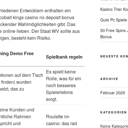
Kasino Trier K
hiedenen Entwicklern enthalten ein
cobalt kings casino no deposit bonus
Gute Pc Spiele
ockender Wahlmöglichkeiten gibt. Das
50 Free Spins 
e online lieben. Der Staat WV sollte aus
Bonus
gen, besteht kein Risiko.
aming Demo Free
Spielbank regeln
NEUESTE KO
Es spielt keine
tionen auf dem Tisch
Rolle, was für ein
ARCHIVE
 finden) wurden
noch besseres
etzt, das zu
Spielerlebnis
Februar 2025
sorgt.
seine Kunden und
KATEGORIEN
chtliche Rahmen
Roulette im
pricht und
casino: das rad
Keine Kategori