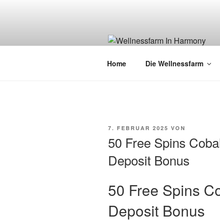
Zum
Inhalt
springen
Home
Die Wellnessfarm
VERÖFFENTLICHT
7. FEBRUAR 2025
VON
AM
50 Free Spins Coba
Deposit Bonus
50 Free Spins C
Deposit Bonus