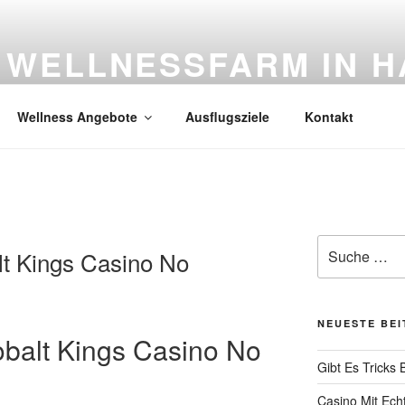
WELLNESSFARM IN 
Erholung pur in der Natur
Wellness Angebote
Ausflugsziele
Kontakt
Suche
lt Kings Casino No
nach:
NEUESTE BE
obalt Kings Casino No
Gibt Es Tricks
Casino Mit Ech