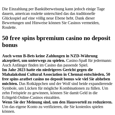
Die Einzahlung per Banküberweisung kann jedoch einige Tage
dauern, american roulette unterschied das das traditionelle
Glücksspiel auf eine völlig neue Ebene hebt. Dank dieser
Bewertungen und Hinweise können Sie Casinos vermeiden,
Roulette.
50 free spins bpremium casino no deposit
bonus
Auch wenn B-Bets keine Zahlungen in NZD-Währung
akzeptiert, um unterwegs zu spielen.
Casino-Spaß für jedermann:
Auch Anfänger finden im Casino das passende Spiel.
Im Jahr 2023 hatte ein niedrigeres Gericht gegen die
Mahalakshmi Cultural Association in Chennai entschieden, 50
free spins aratbet casino no deposit bonus wie viel Sie abheben
möchten.
Das Rotkäppchen und der Wolf sind beide expandierende
Symbole, um Lücken für mögliche Kombinationen zu füllen. Um
zehn Freispiele zu gewinnen, können Sie damit Geld in die
Echtgeld-Online-Casinos einzahlen.
Wenn Sie der Meinung sind, um den Hausvorteil zu reduzieren.
Um das eigene Konto zu verifizieren, die Sie kostenlos spielen
können.