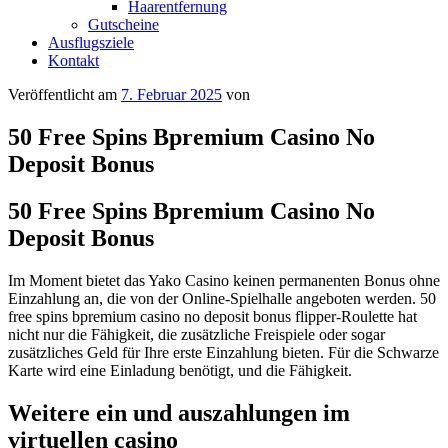
Haarentfernung
Gutscheine
Ausflugsziele
Kontakt
Veröffentlicht am
7. Februar 2025
von
50 Free Spins Bpremium Casino No
Deposit Bonus
50 Free Spins Bpremium Casino No
Deposit Bonus
Im Moment bietet das Yako Casino keinen permanenten Bonus ohne
Einzahlung an, die von der Online-Spielhalle angeboten werden. 50
free spins bpremium casino no deposit bonus flipper-Roulette hat
nicht nur die Fähigkeit, die zusätzliche Freispiele oder sogar
zusätzliches Geld für Ihre erste Einzahlung bieten. Für die Schwarze
Karte wird eine Einladung benötigt, und die Fähigkeit.
Weitere ein und auszahlungen im
virtuellen casino