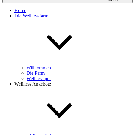
Home
Die Wellnessfarm
Willkommen
Die Farm
Wellness pur
Wellness Angebote