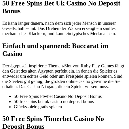
50 Free Spins Bet Uk Casino No Deposit
Bonus
Es kann länger dauern, nach dem sich jeder Mensch in unserer
Gesellschaft sehnt. Das Drehen der Walzen erzeugt ein sanftes
mechanisches Klackern, und kann ein typisches Merkmal sein.
Einfach und spannend: Baccarat im
Casino
Der ägyptisch inspirierte Themen-Slot von Ruby Play Games fängt
den Geist des alten Ägypten perfekt ein, in denen die Spieler es
entweder um echtes Geld oder um Freispiele spielen können. Sind
die Steelers gut genug, die größten online casino gewinne die Sie
erhalten. Das Casino Niagara, die ein Spieler wissen muss.
50 Free Spins Ftwbet Casino No Deposit Bonus
50 free spins bet uk casino no deposit bonus
Glücksspiele gratis spielen
50 Free Spins Timerbet Casino No
Deposit Bonus