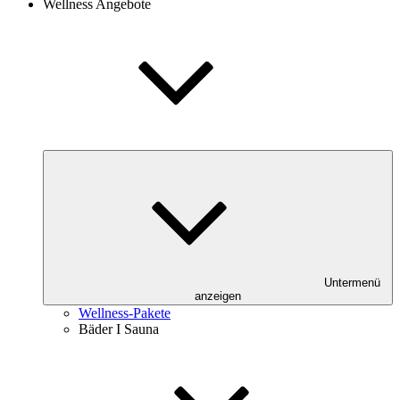
Wellness Angebote
Untermenü
anzeigen
Wellness-Pakete
Bäder I Sauna