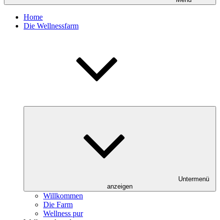
Home
Die Wellnessfarm
Untermenü
anzeigen
Willkommen
Die Farm
Wellness pur