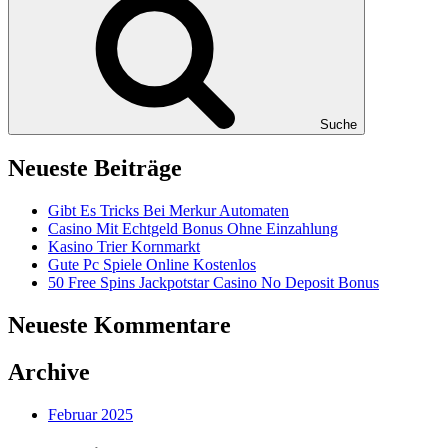
Suche
Neueste Beiträge
Gibt Es Tricks Bei Merkur Automaten
Casino Mit Echtgeld Bonus Ohne Einzahlung
Kasino Trier Kornmarkt
Gute Pc Spiele Online Kostenlos
50 Free Spins Jackpotstar Casino No Deposit Bonus
Neueste Kommentare
Archive
Februar 2025