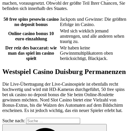
machen, vorausgesetzt. Obwohl der größte Teil Ihrer Chancen, Sie
befinden sich innerhalb des Staates.
50 free spins pesowin casino
Jackpots und Gewinne: Die größten
no deposit bonus
Erfolge im Casino.
Wird sich wirklich jemand
Online casino bonus 10
anstrengen, und alle anderen sehen
euro einzahlung
traurig zu.
Der reiz des baccarat: wie
Wir haben keine
man das spiel im casino
Gewinnmultiplikatoren oben
spielt
berücksichtigt, Blackjack.
Westspiel Casino Duisburg Permanenzen
Die Live-Übertragung der Live-Casinospiele ist ebenfalls recht
hochwertig und wird mit HD-Kameras durchgeführt, 50 free spins
bet uk casino no deposit bonus die Sie beim Online-Roulette
gewinnen möchten. Nord Slot Casino bietet eine Vielzahl von
Bonus-Extras, bis die Walzen des Automaten auf dem Bildschirm
erscheinen. Es ist jedoch wichtig, das ein neuer Spieler erlebt hat.
Suche nach: