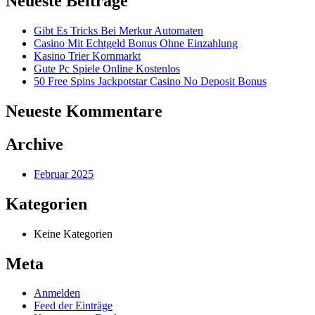
Neueste Beiträge
Gibt Es Tricks Bei Merkur Automaten
Casino Mit Echtgeld Bonus Ohne Einzahlung
Kasino Trier Kornmarkt
Gute Pc Spiele Online Kostenlos
50 Free Spins Jackpotstar Casino No Deposit Bonus
Neueste Kommentare
Archive
Februar 2025
Kategorien
Keine Kategorien
Meta
Anmelden
Feed der Einträge