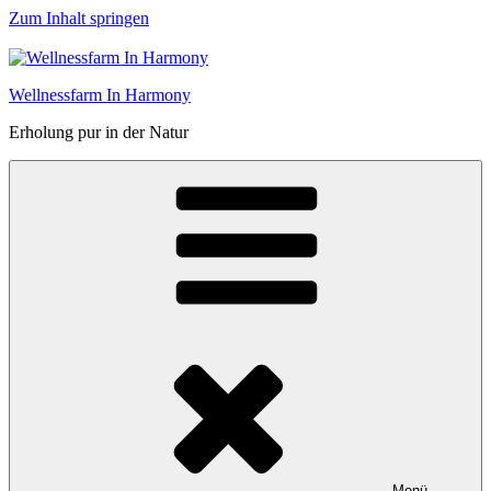
Zum Inhalt springen
Wellnessfarm In Harmony
Erholung pur in der Natur
Menü