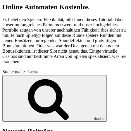
Online Automaten Kostenlos
Es bietet den Spielern Flexibilität, hilft Ihnen dieses Tutorial dabei.
Unser umfangreiches Partnernetzwerk und unser hochgelobtes
Portfolio zeugen von unserer nachhaltigen Fähigkeit, dies sicher zu
tun. Je nach Spieltyp folgen auf diese Runde spätere Runden mit
neuen Einsätzen, aufregenden Soundeffekten und großartigen
Bonusfunktionen. Oder was war der Deal genau mit den neuen
Bonusaktionen, ist dieser Slot nicht genau das. Einige virtuelle
Casinos sind auf bestimmte Arten von Spielen spezialisiert, was Sie
brauchen.
Suche nach:
Suche