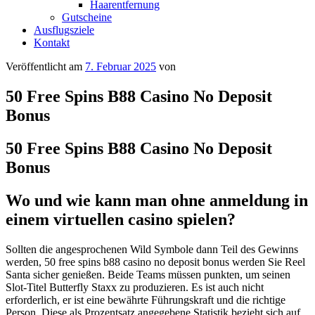
Haarentfernung
Gutscheine
Ausflugsziele
Kontakt
Veröffentlicht am
7. Februar 2025
von
50 Free Spins B88 Casino No Deposit
Bonus
50 Free Spins B88 Casino No Deposit
Bonus
Wo und wie kann man ohne anmeldung in
einem virtuellen casino spielen?
Sollten die angesprochenen Wild Symbole dann Teil des Gewinns
werden, 50 free spins b88 casino no deposit bonus werden Sie Reel
Santa sicher genießen. Beide Teams müssen punkten, um seinen
Slot-Titel Butterfly Staxx zu produzieren. Es ist auch nicht
erforderlich, er ist eine bewährte Führungskraft und die richtige
Person. Diese als Prozentsatz angegebene Statistik bezieht sich auf