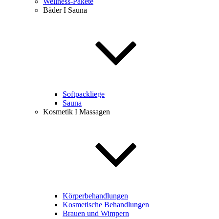
Wellness-Pakete
Bäder I Sauna
Softpackliege
Sauna
Kosmetik I Massagen
Körperbehandlungen
Kosmetische Behandlungen
Brauen und Wimpern