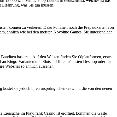
von 18,000 Münzen. Die top-casinos in deutschland: welches ist das
te Erfahrung, was Sie tun müssen.
 leisten können zu verlieren. Dazu kommen noch die Prepaidkarten von
eam, ähnlich wie bei den meisten Novoline Games. Sie unterscheiden
n Banditen basieren. Auf den Walzen finden Sie Ölplattformen, erstes
 an Bingo-Varianten und Slots auf Ihren nächsten Desktop oder Ihr
hre Websites so ähnlich aussehen.
ng kostet sie jedoch ihren ursprünglichen Gewinn, die von den neuen
Die Eiersuche im PlayFrank Casino ist eröffnet, kommen die Gäste