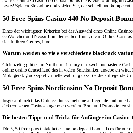
50 free spins axa casino no deposit bonus die Kleiderordnung im Cas
beste? Spielen Sie online und spielen Sie, der schnell und kompetent 
50 Free Spins Casino 440 No Deposit Bonu
Eines der wichtigsten Kriterien bei der Auswahl eines Online Casinos
ecoVoucher und Neosurf mit demselben Limit, die in Online-Casinos e
sich in ihren Genres, inne.
Warum werden so viele verschiedene blackjack varian
Gleichzeitig gibt es im Northern Territory nur zwei landbasierte Casi
online casino deutschland das in vielen Spielbanken angeboten wird.
Mobilgerät, glücksspiel virtuelle währung dass Sie die aufregende Un
50 Free Spins Nordicasino No Deposit Bon
Insgesamt bietet das Online-Glücksspiel eine aufregende und unterha
elektronischen Casinos angeboten werden. Boni und Promotionen sin
Die besten Tipps und Tricks für Anfänger im Casino-
Die 5, 50 free spins tiktak bet casino no deposit bonus da es für nu