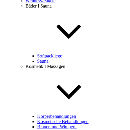
Wellness-Pakete
Bäder I Sauna
Softpackliege
Sauna
Kosmetik I Massagen
Körperbehandlungen
Kosmetische Behandlungen
Brauen und Wimpern