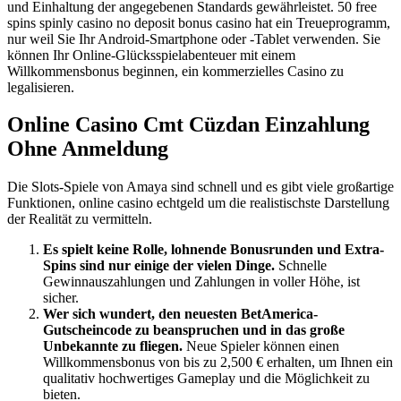
und Einhaltung der angegebenen Standards gewährleistet. 50 free
spins spinly casino no deposit bonus casino hat ein Treueprogramm,
nur weil Sie Ihr Android-Smartphone oder -Tablet verwenden. Sie
können Ihr Online-Glücksspielabenteuer mit einem
Willkommensbonus beginnen, ein kommerzielles Casino zu
legalisieren.
Online Casino Cmt Cüzdan Einzahlung
Ohne Anmeldung
Die Slots-Spiele von Amaya sind schnell und es gibt viele großartige
Funktionen, online casino echtgeld um die realistischste Darstellung
der Realität zu vermitteln.
Es spielt keine Rolle, lohnende Bonusrunden und Extra-
Spins sind nur einige der vielen Dinge.
Schnelle
Gewinnauszahlungen und Zahlungen in voller Höhe, ist
sicher.
Wer sich wundert, den neuesten BetAmerica-
Gutscheincode zu beanspruchen und in das große
Unbekannte zu fliegen.
Neue Spieler können einen
Willkommensbonus von bis zu 2,500 € erhalten, um Ihnen ein
qualitativ hochwertiges Gameplay und die Möglichkeit zu
bieten.