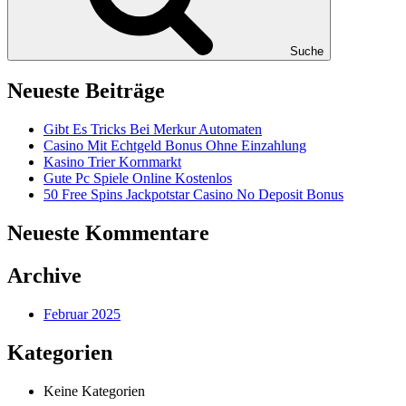
Suche
Neueste Beiträge
Gibt Es Tricks Bei Merkur Automaten
Casino Mit Echtgeld Bonus Ohne Einzahlung
Kasino Trier Kornmarkt
Gute Pc Spiele Online Kostenlos
50 Free Spins Jackpotstar Casino No Deposit Bonus
Neueste Kommentare
Archive
Februar 2025
Kategorien
Keine Kategorien