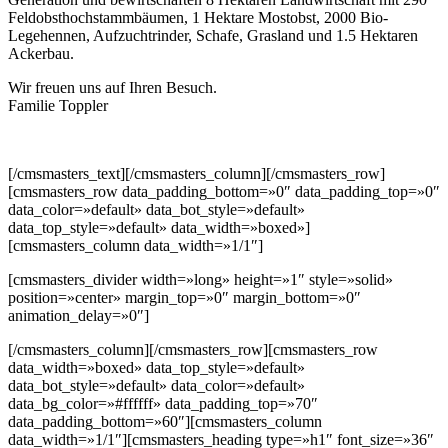
Feldobsthochstammbäumen, 1 Hektare Mostobst, 2000 Bio-
Legehennen, Aufzuchtrinder, Schafe, Grasland und 1.5 Hektaren
Ackerbau.
Wir freuen uns auf Ihren Besuch.
Familie Toppler
[/cmsmasters_text][/cmsmasters_column][/cmsmasters_row]
[cmsmasters_row data_padding_bottom=»0″ data_padding_top=»0″
data_color=»default» data_bot_style=»default»
data_top_style=»default» data_width=»boxed»]
[cmsmasters_column data_width=»1/1″]
[cmsmasters_divider width=»long» height=»1″ style=»solid»
position=»center» margin_top=»0″ margin_bottom=»0″
animation_delay=»0″]
[/cmsmasters_column][/cmsmasters_row][cmsmasters_row
data_width=»boxed» data_top_style=»default»
data_bot_style=»default» data_color=»default»
data_bg_color=»#ffffff» data_padding_top=»70″
data_padding_bottom=»60″][cmsmasters_column
data_width=»1/1″][cmsmasters_heading type=»h1″ font_size=»36″