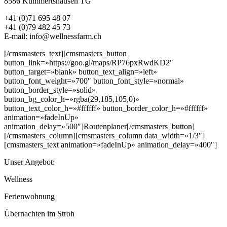
8586 Kümmertshausen TG
+41 (0)71 695 48 07
+41 (0)79 482 45 73
E-mail: info@wellnessfarm.ch
[/cmsmasters_text][cmsmasters_button
button_link=»https://goo.gl/maps/RP76pxRwdKD2″
button_target=»blank» button_text_align=»left»
button_font_weight=»700″ button_font_style=»normal»
button_border_style=»solid»
button_bg_color_h=»rgba(29,185,105,0)»
button_text_color_h=»#ffffff» button_border_color_h=»#ffffff»
animation=»fadeInUp»
animation_delay=»500″]Routenplaner[/cmsmasters_button]
[/cmsmasters_column][cmsmasters_column data_width=»1/3″]
[cmsmasters_text animation=»fadeInUp» animation_delay=»400″]
Unser Angebot:
Wellness
Ferienwohnung
Übernachten im Stroh