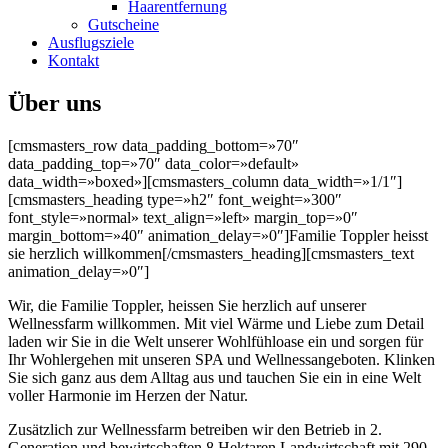
Haarentfernung
Gutscheine
Ausflugsziele
Kontakt
Über uns
[cmsmasters_row data_padding_bottom=»70″
data_padding_top=»70″ data_color=»default»
data_width=»boxed»][cmsmasters_column data_width=»1/1″]
[cmsmasters_heading type=»h2″ font_weight=»300″
font_style=»normal» text_align=»left» margin_top=»0″
margin_bottom=»40″ animation_delay=»0″]Familie Toppler heisst
sie herzlich willkommen[/cmsmasters_heading][cmsmasters_text
animation_delay=»0″]
Wir, die Familie Toppler, heissen Sie herzlich auf unserer
Wellnessfarm willkommen. Mit viel Wärme und Liebe zum Detail
laden wir Sie in die Welt unserer Wohlfühloase ein und sorgen für
Ihr Wohlergehen mit unseren SPA und Wellnessangeboten. Klinken
Sie sich ganz aus dem Alltag aus und tauchen Sie ein in eine Welt
voller Harmonie im Herzen der Natur.
Zusätzlich zur Wellnessfarm betreiben wir den Betrieb in 2.
Generation und bewirtschaften 8 Hektaren Landwirtschaft mit 290