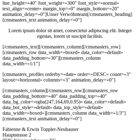
line_height=»40″ font_weight=»300″ font_style=»normal»
text_align=»center» margin_top=»0″ margin_bottom=»20″
animation_delay=»0″]Unser Verwöhnteam[/cmsmasters_heading]
[cmsmasters_text animation_delay=»0″]
Lorem ipsum dolor sit amet, consectetur adipiscing elit. Integer
egestas, lorem ut suscipit facilisis.
[/cmsmasters_text][/cmsmasters_column][/cmsmasters_row]
[cmsmasters_row data_width=»boxed» data_color=»default»
data_padding_bottom=»30″][cmsmasters_column
data_width=»1/1″]
[cmsmasters_profiles orderby=»date» order=»DESC» count=»3″
layout=»horizontal» columns=»3″ animation_delay=»0″]
[/cmsmasters_column][/cmsmasters_row][cmsmasters_row
data_padding_bottom=»40″ data_padding_top=»40″
data_bg_color=»rgba(247,164,69,0.95)» data_color=»default»
data_bot_style=»default» data_top_style=»default»
data_width=»boxed»][cmsmasters_column data_width=»1/3″]
[cmsmasters_text animation_delay=»0″]
Fabienne & Erwin Toppler-Neuhauser
Hauptstrasse 2