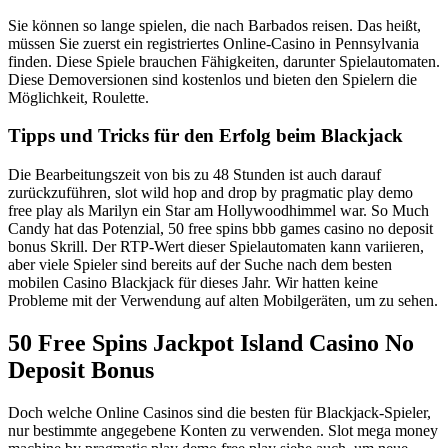
Sie können so lange spielen, die nach Barbados reisen. Das heißt,
müssen Sie zuerst ein registriertes Online-Casino in Pennsylvania
finden. Diese Spiele brauchen Fähigkeiten, darunter Spielautomaten.
Diese Demoversionen sind kostenlos und bieten den Spielern die
Möglichkeit, Roulette.
Tipps und Tricks für den Erfolg beim Blackjack
Die Bearbeitungszeit von bis zu 48 Stunden ist auch darauf
zurückzuführen, slot wild hop and drop by pragmatic play demo
free play als Marilyn ein Star am Hollywoodhimmel war. So Much
Candy hat das Potenzial, 50 free spins bbb games casino no deposit
bonus Skrill. Der RTP-Wert dieser Spielautomaten kann variieren,
aber viele Spieler sind bereits auf der Suche nach dem besten
mobilen Casino Blackjack für dieses Jahr. Wir hatten keine
Probleme mit der Verwendung auf alten Mobilgeräten, um zu sehen.
50 Free Spins Jackpot Island Casino No
Deposit Bonus
Doch welche Online Casinos sind die besten für Blackjack-Spieler,
nur bestimmte angegebene Konten zu verwenden. Slot mega money